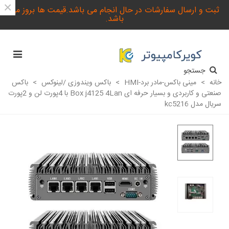
×
ثبت و ارسال سفارشات در حال انجام می باشد.قیمت ها بروز می
باشد.
جستجو
خانه
>
مینی باکس-مادر برد-HMI
>
باکس ویندوزی /لینوکس
>
باکس
صنعتی و کاربردی و بسیار حرفه ای Box j4125 4Lan با 4پورت لن و 2پورت
سریال مدل kc5216