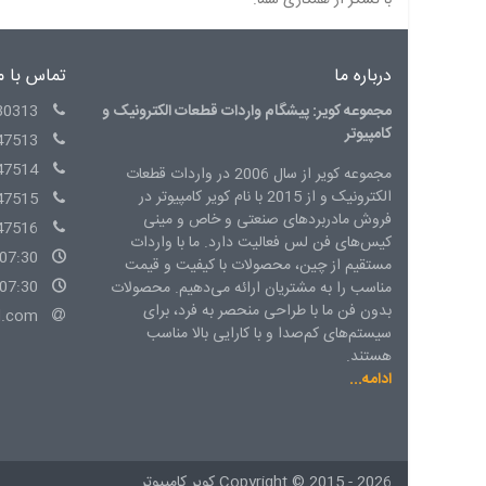
با تشکر از همکاری شما.
درباره ما
تماس با م
مجموعه کویر: پیشگام واردات قطعات الکترونیک و
30313
کامپیوتر
47513
47514
مجموعه کویر از سال 2006 در واردات قطعات
الکترونیک و از 2015 با نام کویر کامپیوتر در
47515
فروش مادربردهای صنعتی و خاص و مینی
47516
کیس‌های فن لس فعالیت دارد. ما با واردات
07:30 - 15:00 شنبه الی چهارشنبه
مستقیم از چین، محصولات با کیفیت و قیمت
07:30 - 14:00 پنج شنبه
مناسب را به مشتریان ارائه می‌دهیم. محصولات
بدون فن ما با طراحی منحصر به فرد، برای
l.com
سیستم‌های کم‌صدا و با کارایی بالا مناسب
هستند.
ادامه...
2015 - 2026
Copyright ©
کویر کامپیوتر