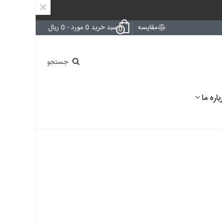
×
مقایسه
سبد خرید
0
مورد
-
0 ریال
0
جستجو
باره ما