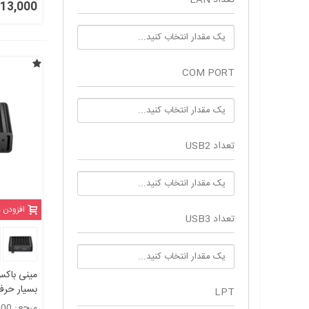
1,413,000
COM PORT
تعداد USB2
افزودن 
تعداد USB3
مینی باکس
LPT
مرجع: 5115000