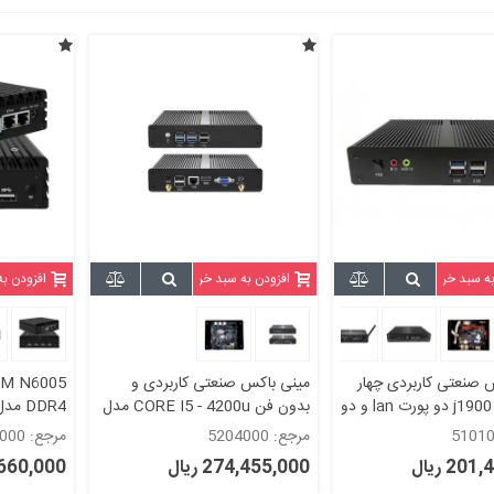
به سبد خرید
افزودن به سبد خرید
افزودن ب
 صنعتی کاربردی چهار
مینی باکس صنعتی کاربردی و
UM N6005
هسته ای j1900 دو پورت lan و دو
بدون فن CORE I5 - 4200u مدل
DDR4 مدل KC5301
kc5204
مرجع: 5204000
مرجع: 5301000
20 ریال
274,455,000 ریال
54,660,000