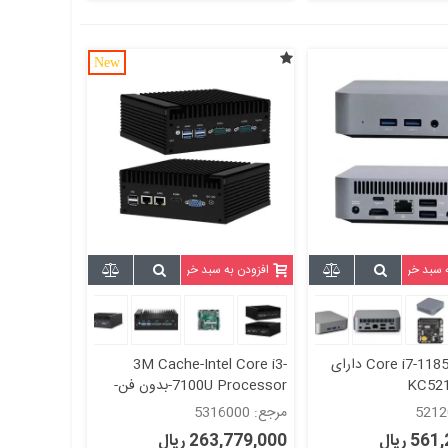
New
ه سبد خرید
افزودن به سبد خرید
Core i7-1185G7 DDR4 دارای
3M Cache-Intel Core i3-
7100U Processor-بدون فن-
مدل kc5316
مرجع: 5316000
5 ریال
263,779,000 ریال