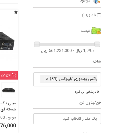
موجود
بله
(18)
قیمت
1,995 ریال - 561,231,000 ریال
شاخه
افزودن 
باکس ویندوزی /لینوکس (39)
×
بازنشانی این گروه
فن/بدون فن
مینی باکس
پورت com مدل kc5101
مرجع: 5101000
1,476,000