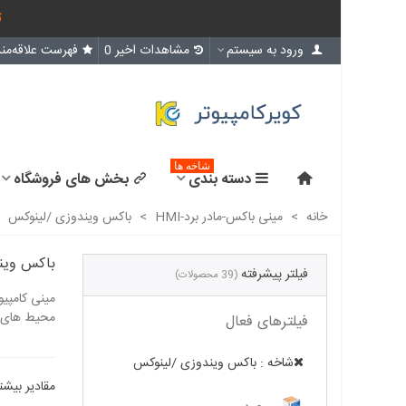
ث
ورود به سیستم
مشاهدات اخیر
0
فهرست علاقه‌مند
شاخه ها
دسته بندی
بخش های فروشگاه
خانه
>
مینی باکس-مادر برد-HMI
>
باکس ویندوزی /لینوکس
باکس وین
فیلتر پیشرفته
(39 محصولات)
محیط های 
فیلترهای فعال
شاخه : باکس ویندوزی /لینوکس
مقادیر بیشت