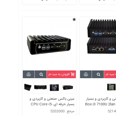
ه سبد خرید
افزودن به سبد خرید
 و کاربردی و بسیار
مینی باکس صنعتی و کاربردی و
فه ای Box i3 7100U 2lan 2
بسیار حرفه ای CPU Core i5-
4200u با دو پورت لن و2پورت
مرجع: 5202000
سریال مدل kc5202