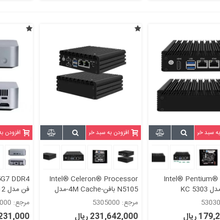
به سبد خرید
افزودن به سبد خرید
افزودن ب
بدون فن Intel® Pentium®
Intel® Celeron® Processor
N5105 بافن-4M Cache-مدل
فن مدل KC5212
kc5305
مرجع: 5305000
مرجع: 5212000
17 ریال
231,642,000 ریال
61,231,000