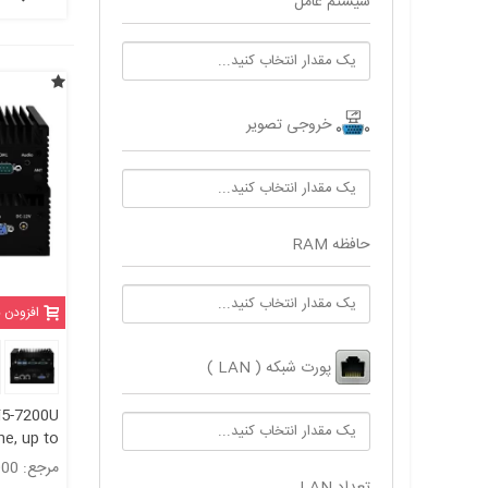
سیستم عامل
خروجی تصویر
حافظه RAM
افزودن 
پورت شبکه ( LAN )
 i5-7200U
e, up to
مرجع: 5311000
مدلkc5311
تعداد LAN