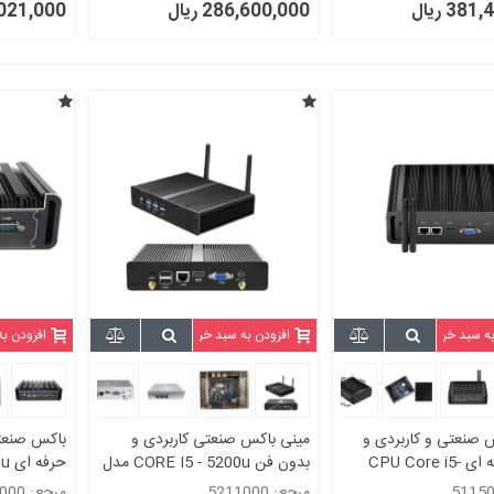
38 ریال
286,600,000 ریال
07,021,000
به سبد خرید
افزودن به سبد خرید
افزودن ب
 صنعتی و کاربردی و
مینی باکس صنعتی کاربردی و
باکس صنعتی
بسیار حرفه ای CPU Core i5-
بدون فن CORE I5 - 5200u مدل
4200u با دو پورت لن و2پورت
kc5211
مرجع: 5211000
مرجع: 5210000