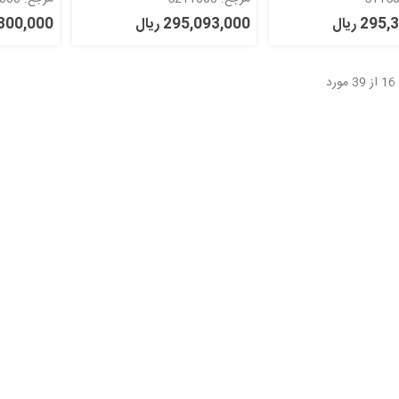
kc
kc5210
29 ریال
295,093,000 ریال
16,300,000