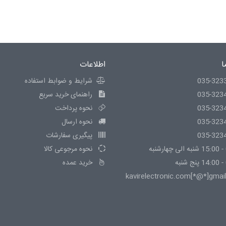
ا
اطلاعات
035-323
شرایط و ضوابط استفاده
035-323
راهنمای خرید سریع
035-323
نحوه پرداخت
035-323
نحوه ارسال
035-323
پیگیری سفارشات
نحوه مرجوعی کالا
خرید عمده
kavirelectronic.com[*@*]gmai