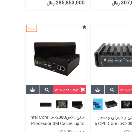
3 ریال
285,853,000 ریال
New
ه سبد خرید
افزودن به سبد خرید
 و کاربردی و بسیار
مینی باکسIntel Core i5-7200U
حرفه ای CPU Core i5-5200u با
Processor 3M Cache, up to
2پورت لن و 2پورت سریال مدل
2.80 GHz-بدون فن-مدلkc5318
مرجع: 5318000