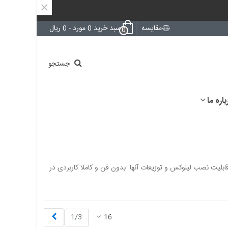
×
مقایسه
سبد خرید
0
مورد
-
0 ریال
0
جستجو
باره ما
کامپیوترهای با سیستم عامل ویندوز از جمله Windows xp,win7,win8,wince,win10 وقابلیت نصب لینوکس و توزیعات آنها بدون فن و کاملا کاربردی در
بعدی
1/3
16