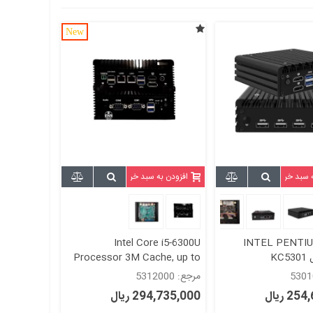
New
ه سبد خرید
افزودن به سبد خرید
Intel Core i5-6300U
INTEL PENTI
Processor 3M Cache, up to
2.80 GHz-بدون فن-مدلkc5312
مرجع: 5312000
2 ریال
294,735,000 ریال