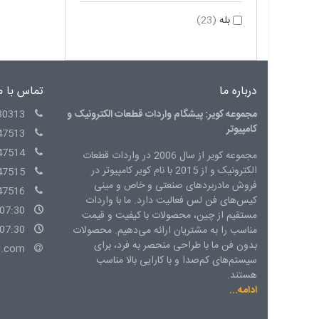
بله
(23)
درباره ما
تماس با م
مجموعه کویر: پیشگام واردات قطعات الکترونیک و
30313
کامپیوتر
47513
47514
مجموعه کویر از سال 2006 در واردات قطعات
الکترونیک و از 2015 با نام کویر کامپیوتر در
47515
فروش مادربردهای صنعتی و خاص و مینی
47516
کیس‌های فن لس فعالیت دارد. ما با واردات
07:30 - 15:00 شنبه الی چهارشنبه
مستقیم از چین، محصولات با کیفیت و قیمت
07:30 - 14:00 پنج شنبه
مناسب را به مشتریان ارائه می‌دهیم. محصولات
بدون فن ما با طراحی منحصر به فرد، برای
l.com
سیستم‌های کم‌صدا و با کارایی بالا مناسب
هستند.
ادامه...