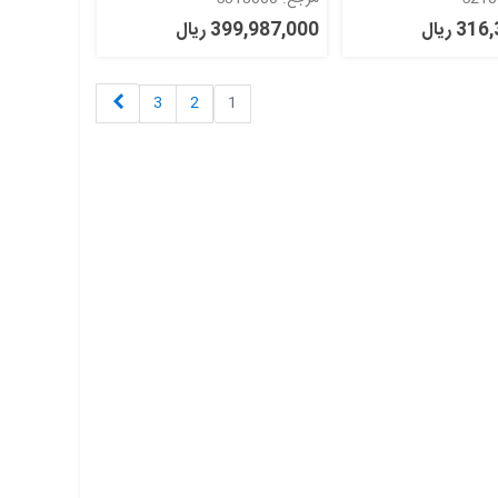
3 ریال
399,987,000 ریال
بعدی
3
2
1