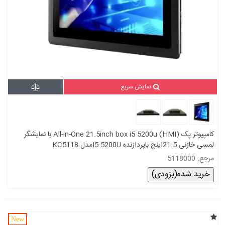
نمایش سریع
کامپیوتر پک All-in-One 21.5inch box i5 5200u (HMI) با نمایشگر
لمسی خازنی 21.5اینچ باپردازنده I5-5200Uمدل KC5118
مرجع: 5118000
خرید شده(بزودی)
New