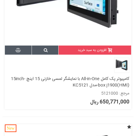
افزودن به سبد خرید
کامپیوتر پک کامل All-in-One با نمایشگر لمسی خازنی 15 اینچ -15inch
box j1900(HMI)-مدل KC5121
مرجع: 5121000
650,771,000 ریال
New