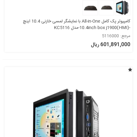
کامپیوتر پک کامل All-in-One با نمایشگر لمسی خازنی 10.4 اینچ
-10.4inch box j1900(HMI)-مدل KC5116
مرجع: 5116000
601,891,000 ریال