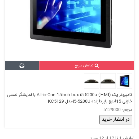
نمایش سریع
کامپیوتر پک All-in-One 15inch box i5 5200u (HMI) با نمایشگر لمسی
خازنی 15اینچ باپردازنده I5-5200Uمدل KC5129
مرجع: 5129000
در انتظار خرید
نمایش 1 تا 12 از 12 مورد