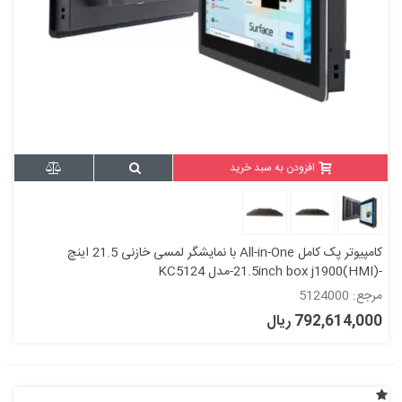
افزودن به سبد خرید
کامپیوتر پک کامل All-in-One با نمایشگر لمسی خازنی 21.5 اینچ
-21.5inch box j1900(HMI)-مدل KC5124
مرجع: 5124000
792,614,000 ریال