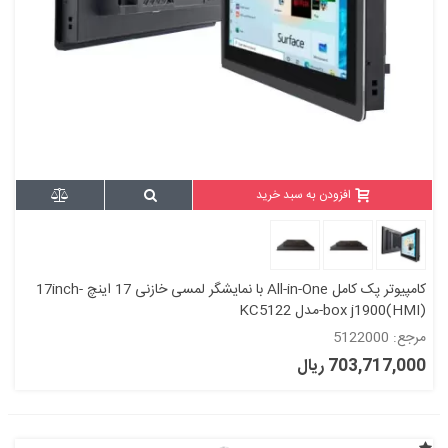
افزودن به سبد خرید
کامپیوتر پک کامل All-in-One با نمایشگر لمسی خازنی 17 اینچ -17inch
box j1900(HMI)-مدل KC5122
مرجع: 5122000
703,717,000 ریال