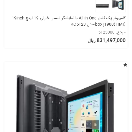
کامپیوتر پک کامل All-in-One با نمایشگر لمسی خازنی 19 اینچ 19inch
box j1900(HMI)-مدل KC5123
مرجع: 5123000
831,497,000 ریال