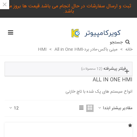
×
ثبت و ارسال سفارشات در حال انجام می باشد.قیمت ها بروز می
باشد.
جستجو
خانه
>
مینی باکس-مادر برد-HMI
All in One HMI
>
فیلتر پیشرفته
(12 محصولات)
ALL IN ONE HMI
انواع سیستم های پک شده با تاچ خازنی
ادامه مطلب
مقادیر بیشتر ابتدا
12