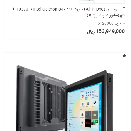
آل این وان (All-in-One) با پردازنده Intel Celeron 847 یا 1037U با
تاچ(ساپورت ویندوزXP)
مرجع: 5126000
153,949,000 ریال