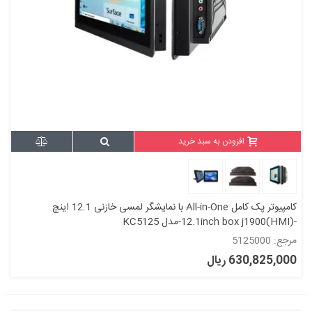
افزودن به سبد خرید
کامپیوتر پک کامل All-in-One با نمایشگر لمسی خازنی 12.1 اینچ
-12.1inch box j1900(HMI)-مدل KC5125
مرجع: 5125000
630,825,000 ریال