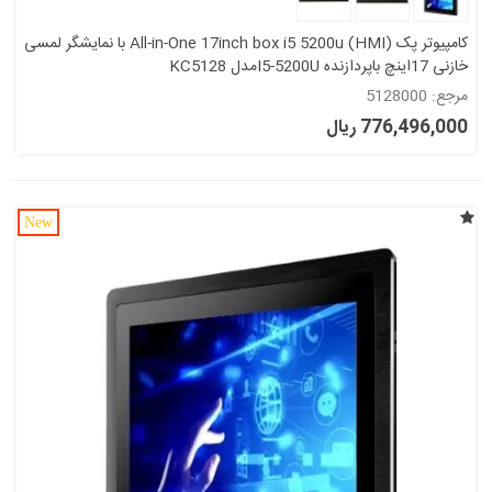
کامپیوتر پک All-in-One 17inch box i5 5200u (HMI) با نمایشگر لمسی
خازنی 17اینچ باپردازنده I5-5200Uمدل KC5128
مرجع: 5128000
776,496,000 ریال
New