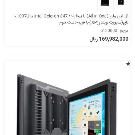
آل این وان (All-in-One) با پردازنده Intel Celeron 847 یا 1037U با
تاچ(ساپورت ویندوزXP)-با فریم-دست دوم
مرجع: 5130000
169,982,000 ریال