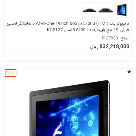
کامپیوتر پک All-in-One 19inch box i5 5200u (HMI) با نمایشگر لمسی
خازنی 19اینچ باپردازنده I5-5200Uمدل KC5127
مرجع: 5127000
832,218,000 ریال
New