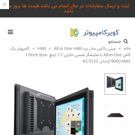
×
ثبت و ارسال سفارشات در حال انجام می باشد.قیمت ها بروز می
باشد.
جستجو
خانه
>
مینی باکس-مادر برد-HMI
All in One HMI
>
>
کامپیوتر پک
کامل All-in-One با نمایشگر لمسی خازنی 17 اینچ -17inch box
j1900(HMI)-مدل KC5122