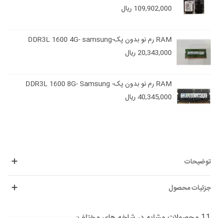
109,902,000 ریال
RAM رم نو بدون پک-DDR3L 1600 4G- samsung
20,343,000 ریال
RAM رم نو بدون پک- DDR3L 1600 8G- Samsung
40,345,000 ریال
توضیحات
جزئیات محصول
11 محصولات مشابه در شاخه های مختلف: