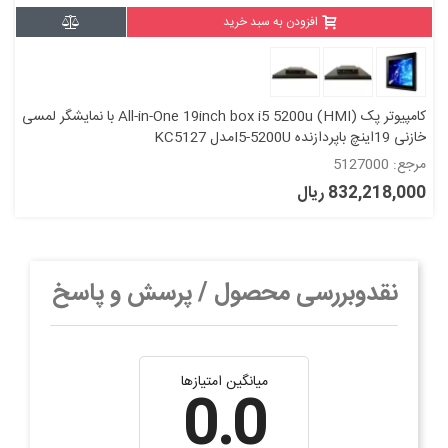
افزودن به سبد خرید
کامپیوتر پک All-in-One 19inch box i5 5200u (HMI) با نمایشگر لمسی
خازنی 19اینچ باپردازنده I5-5200Uمدل KC5127
مرجع: 5127000
832,218,000 ریال
نقدوبررسی محصول / پرسش و پاسخ
میانگین امتیازها
0.0