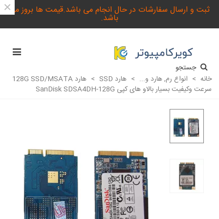
×
ثبت و ارسال سفارشات در حال انجام می باشد.قیمت ها بروز می
باشد.
جستجو
خانه
>
انواع رم, هارد و...
>
هارد SSD
>
هارد 128G SSD/MSATA
سرعت وکیفیت بسیار بالاو های کپی SanDisk SDSA4DH-128G