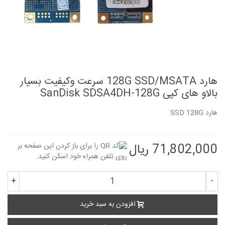
هارد 128G SSD/MSATA سرعت وکیفیت بسیار
بالاو های کپی SanDisk SDSA4DH-128G
هارد SSD 128G
71,802,000 ریال
+
-
افزودن به سبد خرید