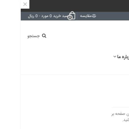
×
مقایسه
سبد خرید
0
مورد
-
0 ریال
0
جستجو
باره ما