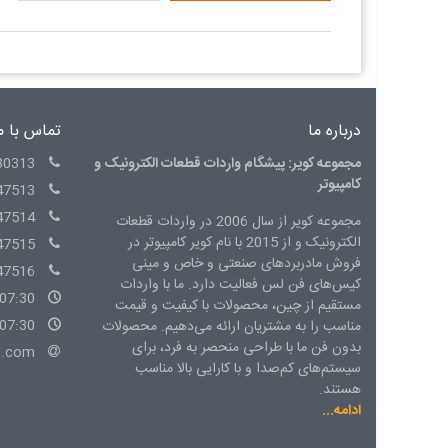
درباره ما
تماس با م
مجموعه کویر: پیشگام واردات قطعات الکترونیک و
30313
کامپیوتر
47513
47514
مجموعه کویر از سال 2006 در واردات قطعات
الکترونیک و از 2015 با نام کویر کامپیوتر در
47515
فروش مادربردهای صنعتی و خاص و مینی
47516
کیس‌های فن لس فعالیت دارد. ما با واردات
07:30 - 15:00 شنبه الی چهارشنبه
مستقیم از چین، محصولات با کیفیت و قیمت
07:30 - 14:00 پنج شنبه
مناسب را به مشتریان ارائه می‌دهیم. محصولات
بدون فن ما با طراحی منحصر به فرد، برای
l.com
سیستم‌های کم‌صدا و با کارایی بالا مناسب
هستند.
ادامه...