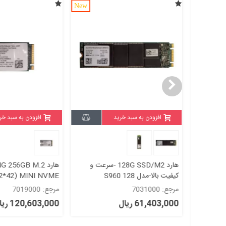
New
افزودن به سبد خرید
افزودن به سبد خر
هارد 256G SSD/MSATA سرعت و
هارد 128G SSD/M2 -سرعت و
هارد 256GB M.2
ای کپی SanDisk
کیفیت بالا-مدل S960 128
2*42) MINI NVME
256HBJD-00BL2
مرجع: 7031000
مرجع: 7019000
61,403,000 ریال
120,603,000 ریال