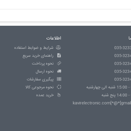
ا
اطلاعات
035-323
شرایط و ضوابط استفاده
035-323
راهنمای خرید سریع
035-323
نحوه پرداخت
035-323
نحوه ارسال
035-323
پیگیری سفارشات
نحوه مرجوعی کالا
خرید عمده
kavirelectronic.com[*@*]gmai