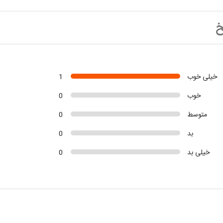
خ
خیلی خوب
1
خوب
0
متوسط
0
بد
0
خیلی بد
0