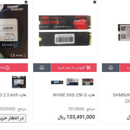
ید
افزودن به سبد خرید
اضاف
SAMSUNG 
هارد NVME SSD 256 G
هارد SSD 256G GOLD 2.5 inch
(2
MZALQ
مرجع: 7015000
مرجع: 7029000
103,491,000 ریال
در انتظار خری