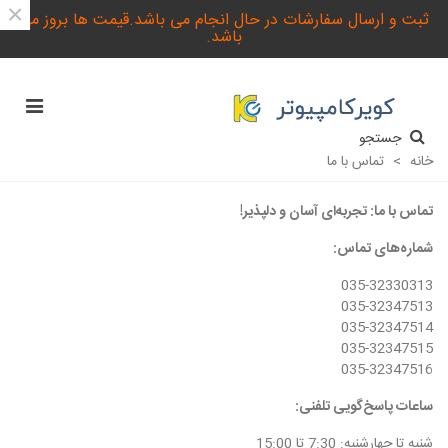
×
ثبت و ارسال سفارشات در حال انجام می باشد.قیمت ها بروز می
باشد.
جستجو
خانه
>
تماس با ما
تماس با ما: تجربه‌ای آسان و دلپذیر!
شماره‌های تماس:
035-32330313
035-32347513
035-32347514
035-32347515
035-32347516
ساعات پاسخ‌گویی تلفنی:
شنبه تا چهارشنبه: 7:30 تا 15:00