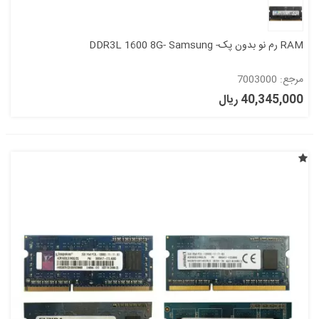
RAM رم نو بدون پک- DDR3L 1600 8G- Samsung
مرجع: 7003000
40,345,000 ریال