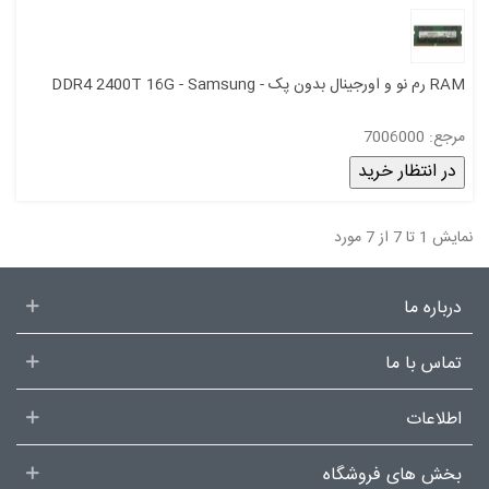
RAM رم نو و اورجینال بدون پک - DDR4 2400T 16G - Samsung
مرجع: 7006000
در انتظار خرید
نمایش 1 تا 7 از 7 مورد
درباره ما
تماس با ما
اطلاعات
بخش های فروشگاه