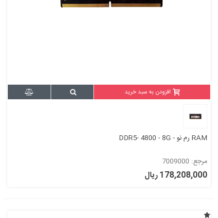
افزودن به سبد خرید
RAM رم نو - DDR5- 4800 - 8G
مرجع: 7009000
178,208,000 ریال