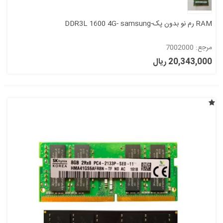
RAM رم نو بدون پک-DDR3L 1600 4G- samsung
مرجع: 7002000
20,343,000 ریال