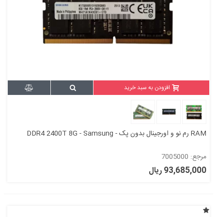
افزودن به سبد خرید
RAM رم نو و اورجینال بدون پک - DDR4 2400T 8G - Samsung
مرجع: 7005000
93,685,000 ریال