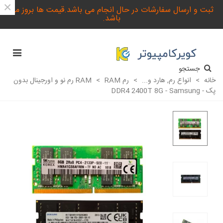
×
ثبت و ارسال سفارشات در حال انجام می باشد.قیمت ها بروز می
باشد.
جستجو
خانه
>
انواع رم, هارد و...
>
رم RAM
>
RAM رم نو و اورجینال بدون
پک - DDR4 2400T 8G - Samsung