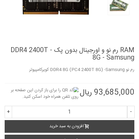
RAM رم نو و اورجینال بدون پک - DDR4 2400T
8G - Samsung
رم نو DDR4 8G (PC4 2400T 8G) -Samsung کویرکامپیوتر
93,685,000 ریال
+
-
افزودن به سبد خرید