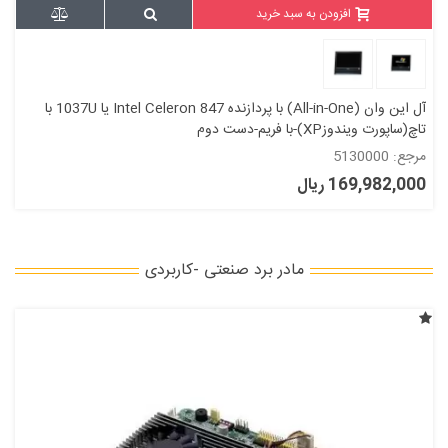
افزودن به سبد خرید
آل این وان (All-in-One) با پردازنده Intel Celeron 847 یا 1037U با
تاچ(ساپورت ویندوزXP)-با فریم-دست دوم
مرجع: 5130000
169,982,000 ریال
مادر برد صنعتی -کاربردی