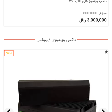
نصب ویندوز های xp ,7,10
مرجع: 8001000
3,000,000 ریال
باکس ویندوزی /لینوکس
New