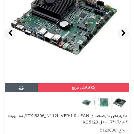
نمایش سریع
مادربردفن دارصنعتی/ ITX-B306_N112L VER:1.0 +FAN/ دو پورت
کام /17*17-مدل KC5120
مرجع: 5120000