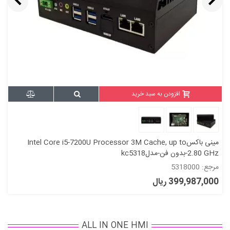
افزودن به سبد خرید
مینی باکسIntel Core i5-7200U Processor 3M Cache, up to
2.80 GHz-بدون فن-مدلkc5318
مرجع: 5318000
399,987,000 ریال
ALL IN ONE HMI