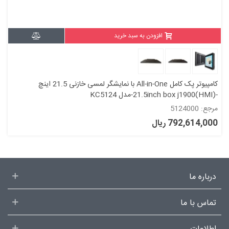
افزودن به سبد خرید
کامپیوتر پک کامل All-in-One با نمایشگر لمسی خازنی 21.5 اینچ
-21.5inch box j1900(HMI)-مدل KC5124
مرجع: 5124000
792,614,000 ریال
درباره ما
تماس با ما