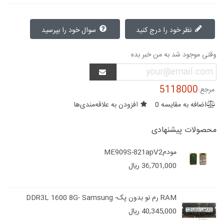
نظر خود را درج کنید
سوال خود را بپرسید
وقتی موجود شد به من خبر بده
5118000
مرجع:
اضافه به مقایسه
0
افزودن به علاقه‌مندی‌ها
محصولات پیشنهادی
مودمME909S-821apV2
36,701,000 ریال
RAM رم نو بدون پک- DDR3L 1600 8G- Samsung
40,345,000 ریال