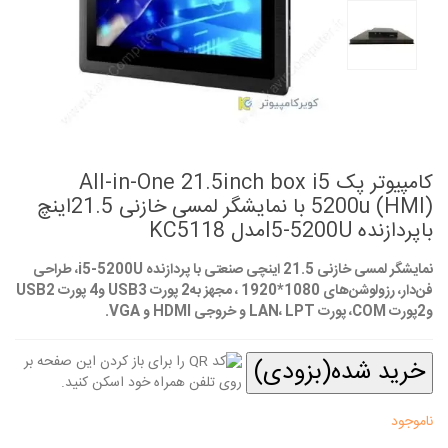
کامپیوتر پک All-in-One 21.5inch box i5
5200u (HMI) با نمایشگر لمسی خازنی 21.5اینچ
باپردازنده I5-5200Uمدل KC5118
نمایشگر لمسی خازنی 21.5 اینچی صنعتی با پردازنده i5-5200U، طراحی
فن‌دار، رزولوشن‌های 1080*1920 ، مجهز به2 پورت USB3 و4 پورت USB2
و2پورت COM، پورت LAN، LPT و خروجی HDMI و VGA.
خرید شده(بزودی)
ناموجود