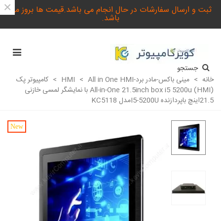
×
ثبت و ارسال سفارشات در حال انجام می باشد.قیمت ها بروز می
باشد.
جستجو
خانه
>
مینی باکس-مادر برد-HMI
All in One HMI
>
>
کامپیوتر پک
All-in-One 21.5inch box i5 5200u (HMI) با نمایشگر لمسی خازنی
21.5اینچ باپردازنده I5-5200Uمدل KC5118
New