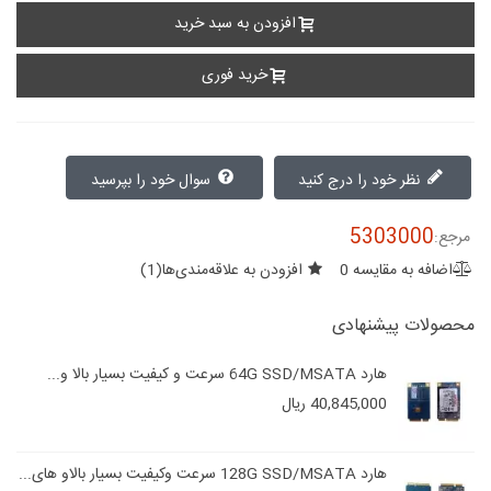
افزودن به سبد خرید
خرید فوری
نظر خود را درج کنید
سوال خود را بپرسید
5303000
مرجع:
اضافه به مقایسه
0
افزودن به علاقه‌مندی‌ها
(
1
)
محصولات پیشنهادی
هارد 64G SSD/MSATA سرعت و کیفیت بسیار بالا و...
40,845,000 ریال
هارد 128G SSD/MSATA سرعت وکیفیت بسیار بالاو های...