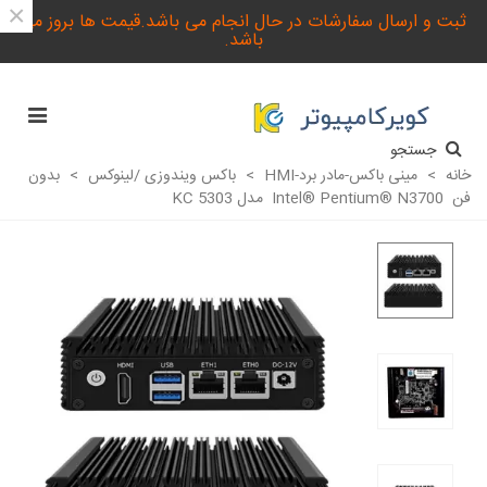
×
ثبت و ارسال سفارشات در حال انجام می باشد.قیمت ها بروز می
باشد.
جستجو
خانه
>
مینی باکس-مادر برد-HMI
>
باکس ویندوزی /لینوکس
>
بدون
فن Intel® Pentium® N3700 مدل KC 5303