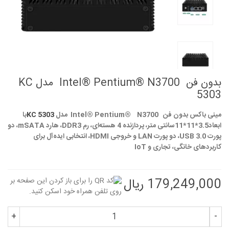
بدون فن Intel® Pentium® N3700 مدل KC
5303
مینی باکس بدون فن Intel® Pentium® N3700 مدل
KC 5303
با
ابعاد3.5*11*11سانتی متر، پردازنده 4 هسته‌ای، رم DDR3، هارد mSATA، دو
پورت USB 3.0، دو پورت LAN و خروجی HDMI، انتخابی ایده‌آل برای
کاربردهای خانگی، تجاری و IoT
179,249,000 ریال
+
-