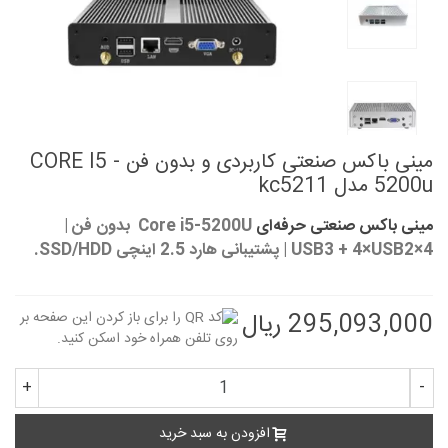
مینی باکس صنعتی کاربردی و بدون فن CORE I5 -
5200u مدل kc5211
مینی باکس صنعتی حرفه‌ای
Core i5-5200U بدون فن |
4×USB3 + 4×USB2 | پشتیبانی هارد 2.5 اینچی SSD/HDD.
295,093,000 ریال
+
-
افزودن به سبد خرید