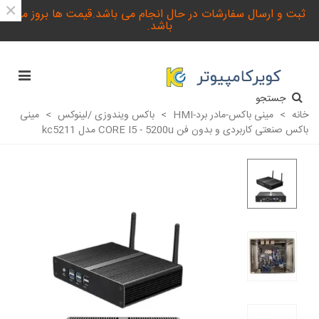
×
ثبت و ارسال سفارشات در حال انجام می باشد.قیمت ها بروز می
باشد.
جستجو
خانه
>
مینی باکس-مادر برد-HMI
>
باکس ویندوزی /لینوکس
>
مینی
باکس صنعتی کاربردی و بدون فن CORE I5 - 5200u مدل kc5211