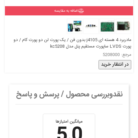
اضافه به مقایسه
مادربرد 4 هسته ای j4105 بدون فن / یک پورت لن دو پورت کام / دو
پورت LVDS ساپورت مستقیم پنل مدل kc5208
مرجع: 5208000
در انتظار خرید
نقدوبررسی محصول / پرسش و پاسخ
میانگین امتیازها
5.0