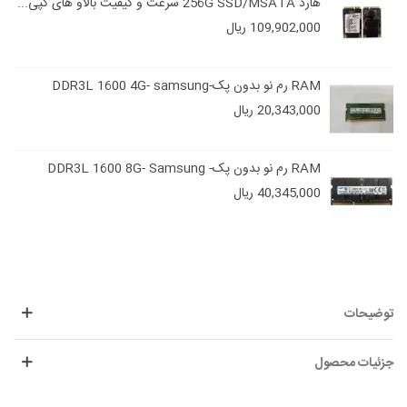
هارد 256G SSD/MSATA سرعت و کیفیت بالاو های کپی...
109,902,000 ریال
RAM رم نو بدون پک-DDR3L 1600 4G- samsung
20,343,000 ریال
RAM رم نو بدون پک- DDR3L 1600 8G- Samsung
40,345,000 ریال
توضیحات
جزئیات محصول